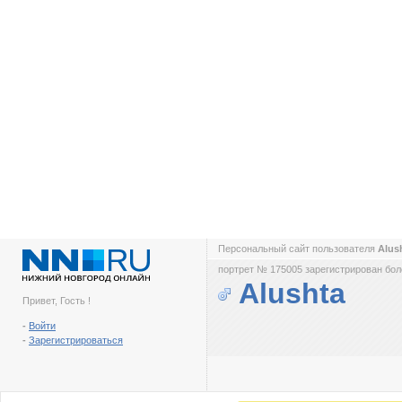
Персональный сайт пользователя
Alus
портрет № 175005 зарегистрирован боле
Alushta
Привет, Гость !
-
Войти
-
Зарегистрироваться